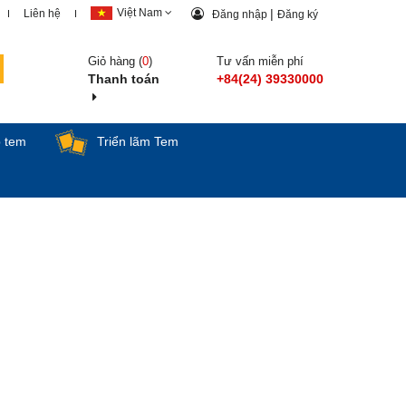
Việt Nam
|
Liên hệ
Đăng nhập
Đăng ký
Giỏ hàng (
0
)
Tư vấn miễn phí
Thanh toán
+84(24) 39330000
p tem
Triển lãm Tem