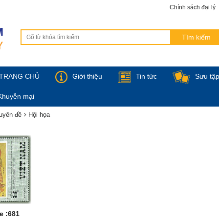
Chính sách đại lý
TRANG CHỦ
Giới thiệu
Tin tức
Sưu tậ
Khuyễn mại
uyên đề
Hội họa
e :681