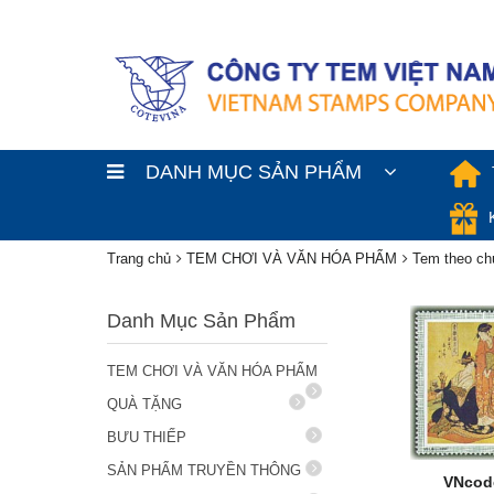
DANH MỤC SẢN PHẨM
Trang chủ
TEM CHƠI VÀ VĂN HÓA PHẨM
Tem theo ch
Danh Mục Sản Phẩm
TEM CHƠI VÀ VĂN HÓA PHẨM
QUÀ TẶNG
BƯU THIẾP
SẢN PHẨM TRUYỀN THÔNG
VNcod