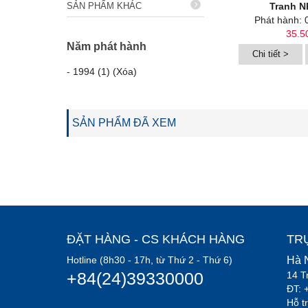
SẢN PHẨM KHÁC
Tranh N
Phát hành: 
35.5
Năm phát hành
Chi tiết >
-
1994 (1) (Xóa)
SẢN PHẨM ĐÃ XEM
ĐẶT HÀNG - CS KHÁCH HÀNG
TR
Hotline (8h30 - 17h, từ Thứ 2 - Thứ 6)
Hà 
+84(24)39330000
14 T
ĐT: 
Hỗ t