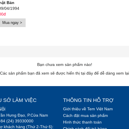
hật Bản
09/04/1994
00đ
Mua ngay >
Bạn chưa xem sản phẩm nào!
Các sản phẩm bạn đã xem sẽ được hiển thị tại đây để dễ dàng xem lại
Ụ SỞ LÀM VIỆC
THÔNG TIN HỖ TRỢ
Nội
Giới thiệu về Tem Việt Nam
rần Hưng Đạo, P.Cửa Nam
Cách đặt mua sản phẩm
+84 (24) 39330000
Hình thức thanh toán
rợ khách hàng (Thứ 2-Thứ 6):
Chính sách đổi trả hàng