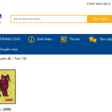
Chính sách đại lý
TRANG CHỦ
Giới thiệu
Tin tức
Sưu tậ
Khuyễn mại
uyên đề
Tem Tết
 :1000