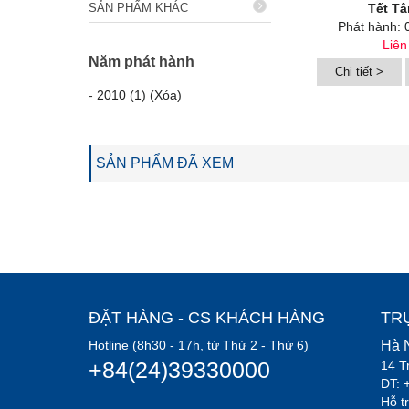
SẢN PHẨM KHÁC
Tết T
Phát hành: 
Liên
Năm phát hành
Chi tiết >
-
2010 (1) (Xóa)
SẢN PHẨM ĐÃ XEM
ĐẶT HÀNG - CS KHÁCH HÀNG
TR
Hotline (8h30 - 17h, từ Thứ 2 - Thứ 6)
Hà 
+84(24)39330000
14 T
ĐT: 
Hỗ t