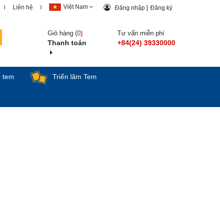
Việt Nam
|
Liên hệ
Đăng nhập
Đăng ký
Giỏ hàng (
0
)
Tư vấn miễn phí
Thanh toán
+84(24) 39330000
p tem
Triển lãm Tem