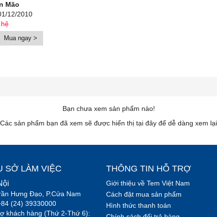
ân Mão
01/12/2010
 hệ
Mua ngay >
Bạn chưa xem sản phẩm nào!
Các sản phẩm bạn đã xem sẽ được hiển thị tại đây để dễ dàng xem lại
Ụ SỞ LÀM VIỆC
THÔNG TIN HỖ TRỢ
Nội
Giới thiệu về Tem Việt Nam
rần Hưng Đạo, P.Cửa Nam
Cách đặt mua sản phẩm
+84 (24) 39330000
Hình thức thanh toán
rợ khách hàng (Thứ 2-Thứ 6):
Chính sách đổi trả hàng