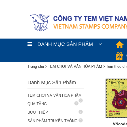
DANH MỤC SẢN PHẨM
Trang chủ
TEM CHƠI VÀ VĂN HÓA PHẨM
Tem theo ch
Danh Mục Sản Phẩm
TEM CHƠI VÀ VĂN HÓA PHẨM
QUÀ TẶNG
BƯU THIẾP
SẢN PHẨM TRUYỀN THÔNG
VNcode