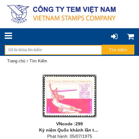
Trang chủ
Tìm Kiếm
VNcode :299
Kỷ niệm Quốc khánh lần thứ 30 nước Cộng hoà nhân dân Ba Lan (22/7/1944 - 1974)
Phát hành: 05/07/1975