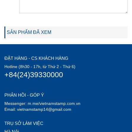
SẢN PHẨM ĐÃ XEM
ĐẶT HÀNG - CS KHÁCH HÀNG
Hotline (8h30 - 17h, từ Thứ 2 - Thứ 6)
+84(24)39330000
PHẢN HỒI - GÓP Ý
Messenger: m.me/vietnamstamp.com.vn
Email: vietnamstamp14@gmail.com
TRỤ SỞ LÀM VIỆC
Hà Nội