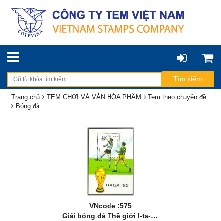
Trang chủ
TEM CHƠI VÀ VĂN HÓA PHẨM
Tem theo chuyên đề
Bóng đá
VNcode :575
Giải bóng đá Thế giới I-ta-li-a ‘90 (bộ 1)