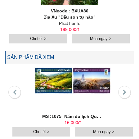
VNcode : BXUA80
Bìa Xu "Dấu son tự hào"
Phát hành:
199.000đ
Chi tiết >
Mua ngay >
SẢN PHẨM ĐÃ XEM
MS :1075 -Năm du lịch Quốc gia 2017 - Lào Cai Tây Bắc
16.000đ
Chi tiết >
Mua ngay >