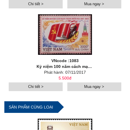
Chi tiết >
Mua ngay >
VNcode :1083
Kỷ niệm 100 năm cách mạng tháng 10 Nga
Phát hành: 07/11/2017
5.500đ
Chi tiết >
Mua ngay >
SẢN PHẨM CÙNG LOẠI