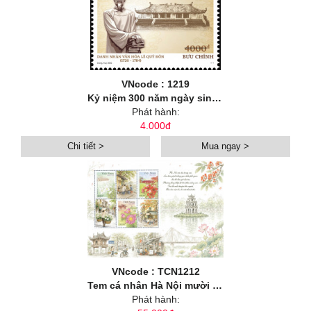
VNcode : 1219
Kỷ niệm 300 năm ngày sinh danh nhân văn hoá Lê Quý Đôn (1726-2026)
Phát hành:
4.000đ
Chi tiết >
Mua ngay >
VNcode : TCN1212
Tem cá nhân Hà Nội mười hai mùa hoa: Hoa mùa hạ
Phát hành: