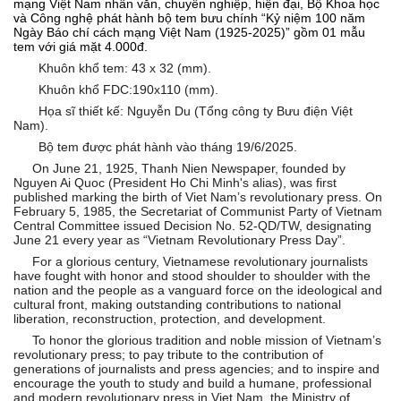
mạng Việt Nam nhân văn, chuyên nghiệp, hiện đại, Bộ Khoa học
và Công nghệ phát hành bộ tem bưu chính “Kỷ niệm 100 năm
Ngày Báo chí cách mạng Việt Nam (1925-2025)” gồm 01 mẫu
tem với giá mặt 4.000đ.
Khuôn khổ tem: 43 x 32 (mm).
Khuôn khổ FDC:190x110 (mm).
Họa sĩ thiết kế: Nguyễn Du (Tổng công ty Bưu điện Việt
Nam).
Bộ tem được phát hành vào tháng 19/6/2025.
On June 21, 1925, Thanh Nien Newspaper, founded by
Nguyen Ai Quoc (President Ho Chi Minh's alias), was first
published marking the birth of Viet Nam’s revolutionary press. On
February 5, 1985, the Secretariat of Communist Party of Vietnam
Central Committee issued Decision No. 52-QD/TW, designating
June 21 every year as “Vietnam Revolutionary Press Day”.
For a glorious century, Vietnamese revolutionary journalists
have fought with honor and stood shoulder to shoulder with the
nation and the people as a vanguard force on the ideological and
cultural front, making outstanding contributions to national
liberation, reconstruction, protection, and development.
To honor
the glorious tradition and noble mission of Vietnam’s
revolutionary press; to pay tribute to the contribution of
generations of journalists and press agencies; and to inspire and
encourage the youth to study and build a humane, professional
and modern revolutionary press in Viet Nam, the Ministry of