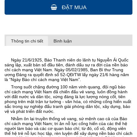
ĐẶT MUA
Thông tin chi tiết
Bình luận
Ngày 21/6/1925, Báo Thanh niên do lãnh tụ Nguyễn Ái Quốc
sáng lập, xuất bản số đầu tiên, đánh dấu sự ra đời của nền báo
chí cách mạng Việt Nam.
Ngày 05/02/1985, Ban Bí thư Trung
ương Ðảng ra quyết định số 52-QĐ/TW lấy ngày 21/6 hàng năm
là “Ngày Báo chí cách mạng Việt Nam”.
Trong suốt chặng đường 100 năm vinh quang, đội ngũ báo
chí cách mạng Việt Nam đã chiến đấu vẻ vang, luôn đồng hành
với đất nước và dân tộc, xứng đáng là lực lượng nòng cốt, tiên
phong trên mặt trận tư tưởng - văn hóa, có những cống hiến xuất
sắc trong sự nghiệp đấu tranh giải phóng dân tộc, xây dựng, bảo
vệ và phát triển đất nước.
Nhằm ôn lại truyền thống vẻ vang, sứ mệnh cao cả của Báo
chí cách mạng Việt Nam; tri ân nỗ lực cống hiến của các thế hệ
người làm báo và các cơ quan báo chí; từ đó, cổ vũ, động viên
thế hệ trẻ nỗ lực học tập, rèn luyện để xây dựng nền báo chí cách