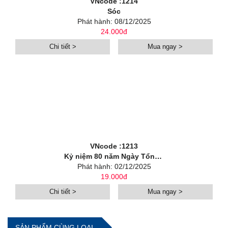
VNcode :1214
Sóc
Phát hành: 08/12/2025
24.000đ
Chi tiết >
Mua ngay >
VNcode :1213
Kỷ niệm 80 năm Ngày Tổng tuyển cử đầu tiên bầu Quốc hội Việt Nam (1946-2026)
Phát hành: 02/12/2025
19.000đ
Chi tiết >
Mua ngay >
SẢN PHẨM CÙNG LOẠI