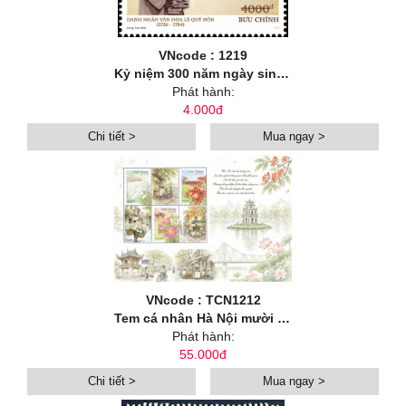
VNcode : 1219
Kỷ niệm 300 năm ngày sinh danh nhân văn hoá Lê Quý Đôn (1726-2026)
Phát hành:
4.000đ
Chi tiết >
Mua ngay >
VNcode : TCN1212
Tem cá nhân Hà Nội mười hai mùa hoa: Hoa mùa hạ
Phát hành:
55.000đ
Chi tiết >
Mua ngay >