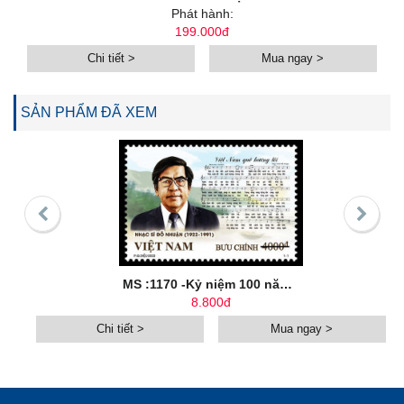
Phát hành:
199.000đ
Chi tiết >
Mua ngay >
SẢN PHẨM ĐÃ XEM
MS :1170 -Kỷ niệm 100 năm sinh nhạc sĩ Đỗ Nhuận (1922-2022)
8.800đ
Chi tiết >
Mua ngay >