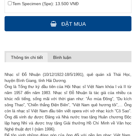
Tem Specimen (Spe): 13.500 VNĐ
ĐẶT MUA
Thông tin chi tiết
Bình luận
Nhạc sĩ Đỗ Nhuận (10/12/1922-18/5/1991), quê quán xã Thái Học,
huyện Bình Giang, tỉnh Hải Dương.
Ông là Tổng thư ký đầu tiên của Hội Nhạc sĩ Việt Nam khóa I và II từ
năm 1957 đến năm 1983. Nhạc sĩ Đỗ Nhuận là tác giả của nhiều ca
khúc nổi tiếng, sống mãi với thời gian như: “Áo mùa Đông”, “Du kích
sông Thao”, “Chiến thắng Điện Biên”, “Việt Nam quê hương tôi”,… Ông
còn là nhạc sĩ Việt Nam đầu tiên viết opera với vở nhạc kịch “Cô Sao”.
Ông đã vinh dự được Đảng và Nhà nước trao tặng Huân chương Độc
lập hạng Nhì và được truy tặng Giải thưởng Hồ Chí Minh về Văn học
Nghệ thuật đợt I (năm 1996).
Để tôn vinh những đóng góp của ông đối với nền âm nhạc Việt Nam,