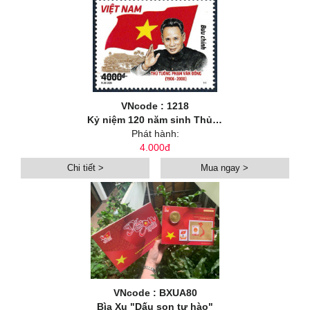
VNcode : 1218
Kỷ niệm 120 năm sinh Thủ tướng Phạm Văn Đồng (1906-2026)
Phát hành:
4.000đ
Chi tiết >
Mua ngay >
VNcode : BXUA80
Bìa Xu "Dấu son tự hào"