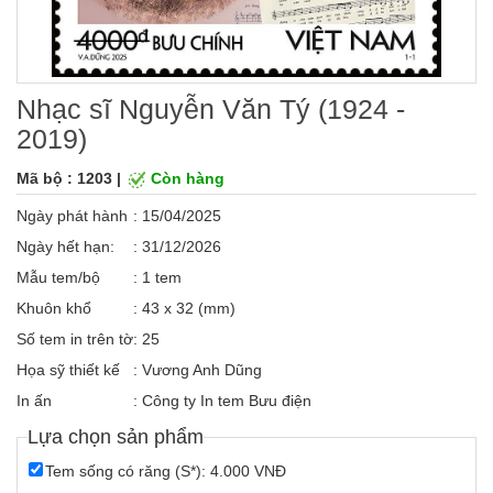
Nhạc sĩ Nguyễn Văn Tý (1924 -
2019)
Mã bộ : 1203 |
Còn hàng
Ngày phát hành
: 15/04/2025
Ngày hết hạn:
: 31/12/2026
Mẫu tem/bộ
: 1 tem
Khuôn khổ
: 43 x 32 (mm)
Số tem in trên tờ
: 25
Họa sỹ thiết kế
: Vương Anh Dũng
In ấn
: Công ty In tem Bưu điện
Lựa chọn sản phẩm
Tem sống có răng (S*): 4.000 VNĐ