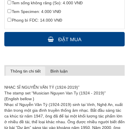
Tem sống không răng (So): 4.000 VNĐ
Tem Specimen: 4.000 VNĐ
Phong bì FDC: 14.000 VNĐ
ĐẶT MUA
Thông tin chi tiết
Bình luận
NHẠC SĨ NGUYỄN VĂN TÝ (1924-2019)”
The stamp set “Musician Nguyen Van Ty (1924 - 2019)"
{English bellow }
Nhạc sĩ Nguyễn Văn Tý (1924-2019) sinh tại Vinh, Nghệ An, xuất
thân trong một gia đình truyền thống âm nhạc. Bắt đầu sáng tác
ca khúc từ năm 1947, ông đã để lại một khối lượng tác phẩm lớn
ở nhiều đề tài, thể loại khác nhau. Ông được nhiều người biết đến
từ bài “Dư âm” sáng tác vào khoảng năm 1950. Năm 2000, ông