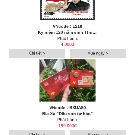
VNcode : 1218
Kỷ niệm 120 năm sinh Thủ tướng Phạm Văn Đồng (1906-2026)
Phát hành:
4.000đ
Chi tiết >
Mua ngay >
VNcode : BXUA80
Bìa Xu "Dấu son tự hào"
Phát hành:
199.000đ
Chi tiết >
Mua ngay >