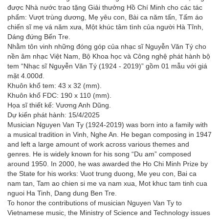
được Nhà nước trao tặng Giải thưởng Hồ Chí Minh cho các tác
phẩm: Vượt trùng dương, Mẹ yêu con, Bài ca năm tấn, Tấm áo
chiến sĩ mẹ vá năm xưa, Một khúc tâm tình của người Hà Tĩnh,
Dáng đứng Bến Tre.
Nhằm tôn vinh những đóng góp của nhạc sĩ Nguyễn Văn Tý cho
nền âm nhạc Việt Nam, Bộ Khoa học và Công nghệ phát hành bộ
tem “Nhạc sĩ Nguyễn Văn Tý (1924 - 2019)” gồm 01 mẫu với giá
mặt 4.000đ.
Khuôn khổ tem: 43 x 32 (mm).
Khuôn khổ FDC: 190 x 110 (mm).
Họa sĩ thiết kế: Vương Anh Dũng.
Dự kiến phát hành: 15/4/2025
Musician Nguyen Van Ty (1924-2019) was born into a family with
a musical tradition in Vinh, Nghe An. He began composing in 1947
and left a large amount of work across various themes and
genres. He is widely known for his song “Du am” composed
around 1950. In 2000, he was awarded the Ho Chi Minh Prize by
the State for his works: Vuot trung duong, Me yeu con, Bai ca
nam tan, Tam ao chien si me va nam xua, Mot khuc tam tinh cua
nguoi Ha Tinh, Dang dung Ben Tre.
To honor the contributions of musician Nguyen Van Ty to
Vietnamese music, the Ministry of Science and Technology issues