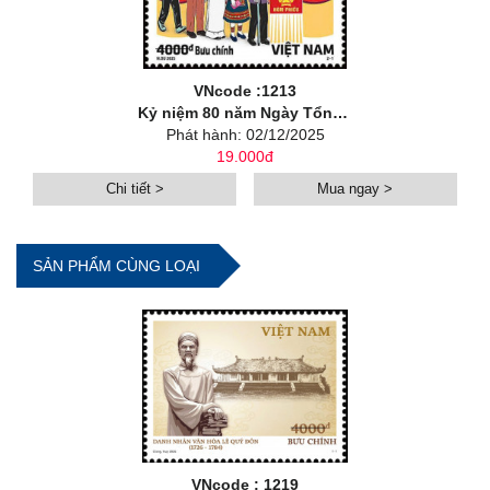
VNcode :1213
Kỷ niệm 80 năm Ngày Tổng tuyển cử đầu tiên bầu Quốc hội Việt Nam (1946-2026)
Phát hành: 02/12/2025
19.000đ
Chi tiết >
Mua ngay >
SẢN PHẨM CÙNG LOẠI
VNcode : 1219