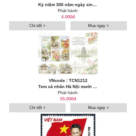
Kỷ niệm 300 năm ngày sinh danh nhân văn hoá Lê Quý Đôn (1726-2026)
Phát hành:
4.000đ
Chi tiết >
Mua ngay >
VNcode : TCN1212
Tem cá nhân Hà Nội mười hai mùa hoa: Hoa mùa hạ
Phát hành:
55.000đ
Chi tiết >
Mua ngay >