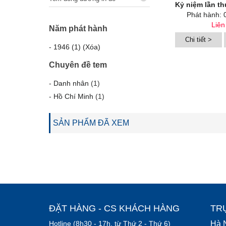
Kỷ niệm lần thứ nhất Cách mạng tháng Tám (19/8/1945) và ngày t
Phát hành: 
Liên
Năm phát hành
Chi tiết >
-
1946 (1) (Xóa)
Chuyên đề tem
-
Danh nhân
(1)
-
Hồ Chí Minh
(1)
SẢN PHẨM ĐÃ XEM
ĐẶT HÀNG - CS KHÁCH HÀNG
TR
Hotline (8h30 - 17h, từ Thứ 2 - Thứ 6)
Hà 