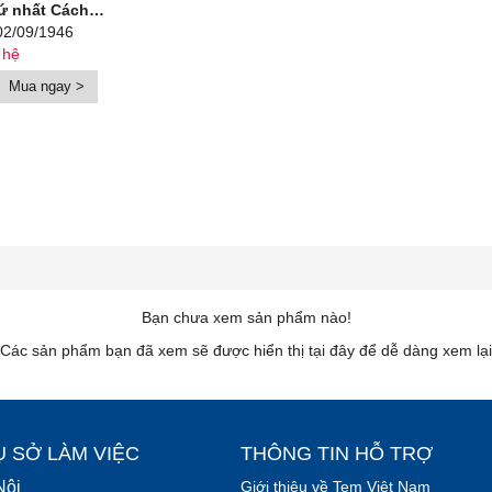
hành lập nước Việt Nam Dân chủ Cộng hoà (2/9/1945)
02/09/1946
 hệ
Mua ngay >
Bạn chưa xem sản phẩm nào!
Các sản phẩm bạn đã xem sẽ được hiển thị tại đây để dễ dàng xem lại
Ụ SỞ LÀM VIỆC
THÔNG TIN HỖ TRỢ
Nội
Giới thiệu về Tem Việt Nam