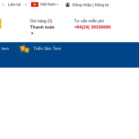
Việt Nam
|
Liên hệ
Đăng nhập
Đăng ký
Giỏ hàng (
0
)
Tư vấn miễn phí
Thanh toán
+84(24) 39330000
p tem
Triển lãm Tem