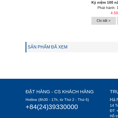
Kỷ niệm 100 năm sinh Huỳnh 
Phát hành: 
4.5
Chi tiết >
SẢN PHẨM ĐÃ XEM
ĐẶT HÀNG - CS KHÁCH HÀNG
TR
Hotline (8h30 - 17h, từ Thứ 2 - Thứ 6)
Hà 
+84(24)39330000
14 T
ĐT: 
Hỗ t