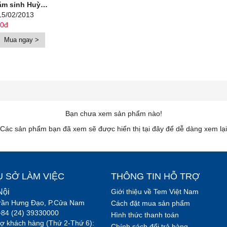
Tấn Phát (1913 – 1989)
15/02/2013
00đ
Mua ngay >
Bạn chưa xem sản phẩm nào!
Các sản phẩm bạn đã xem sẽ được hiển thị tại đây để dễ dàng xem lại
Ụ SỞ LÀM VIỆC
THÔNG TIN HỖ TRỢ
Nội
Giới thiệu về Tem Việt Nam
rần Hưng Đạo, P.Cửa Nam
Cách đặt mua sản phẩm
+84 (24) 39330000
Hình thức thanh toán
rợ khách hàng (Thứ 2-Thứ 6):
Chính sách đổi trả hàng