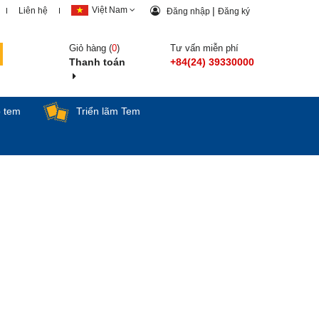
Việt Nam
|
Liên hệ
Đăng nhập
Đăng ký
Giỏ hàng (
0
)
Tư vấn miễn phí
Thanh toán
+84(24) 39330000
p tem
Triển lãm Tem