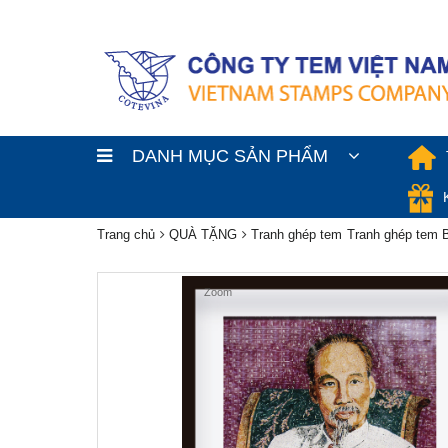
DANH MỤC SẢN PHẨM
Trang chủ
QUÀ TẶNG
Tranh ghép tem
Tranh ghép tem 
Zoom