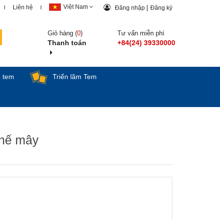
Việt Nam
|
Liên hệ
Đăng nhập
Đăng ký
Giỏ hàng (
0
)
Tư vấn miễn phí
Thanh toán
+84(24) 39330000
p tem
Triển lãm Tem
ghế mây