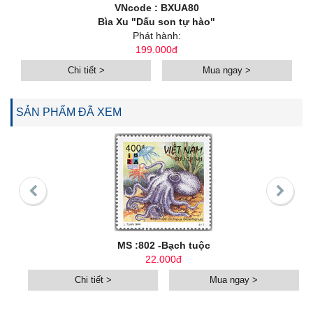
VNcode : BXUA80
Bìa Xu "Dấu son tự hào"
Phát hành:
199.000đ
Chi tiết >
Mua ngay >
SẢN PHẨM ĐÃ XEM
MS :802 -Bạch tuộc
22.000đ
Chi tiết >
Mua ngay >