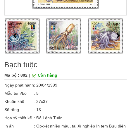
Bạch tuộc
Mã bộ : 802 |
Còn hàng
Ngày phát hành
: 20/04/1999
Mẫu tem/bộ
: 5
Khuôn khổ
: 37x37
Số răng
: 13
Họa sỹ thiết kế
: Đỗ Lệnh Tuấn
In ấn
: Ốp-xét nhiều màu, tại Xí nghiệp In tem Bưu điện