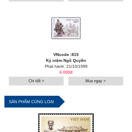
VNcode :815
Kỷ niệm Ngô Quyền
Phát hành: 21/10/1999
6.000đ
Chi tiết >
Mua ngay >
SẢN PHẨM CÙNG LOẠI