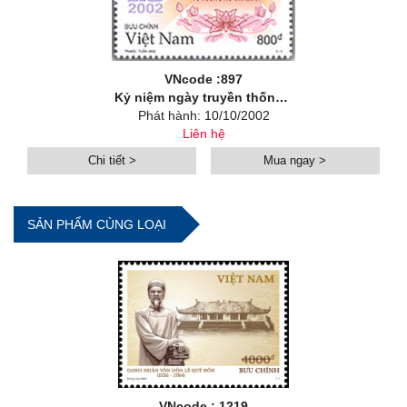
VNcode :897
Kỷ niệm ngày truyền thống công tác Tư tưởng - Văn hoá của Đảng (01/8/2002)
Phát hành: 10/10/2002
Liên hệ
Chi tiết >
Mua ngay >
SẢN PHẨM CÙNG LOẠI
VNcode : 1219