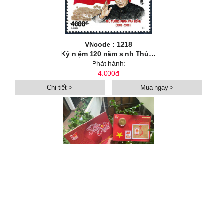
VNcode : 1218
Kỷ niệm 120 năm sinh Thủ tướng Phạm Văn Đồng (1906-2026)
Phát hành:
4.000đ
Chi tiết >
Mua ngay >
VNcode : BXUA80
Bìa Xu "Dấu son tự hào"
Phát hành:
199.000đ