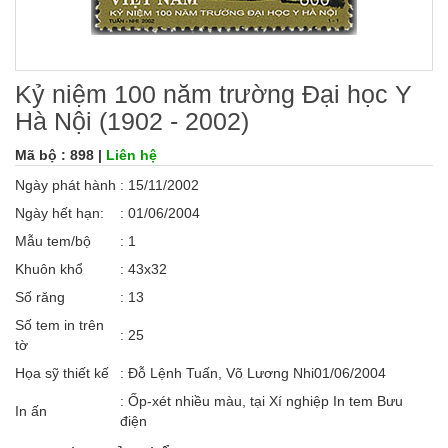
Kỷ niệm 100 năm trường Đại học Y
Hà Nội (1902 - 2002)
Mã bộ : 898 |
Liên hệ
Ngày phát hành
: 15/11/2002
Ngày hết hạn:
: 01/06/2004
Mẫu tem/bộ
: 1
Khuôn khổ
: 43x32
Số răng
: 13
Số tem in trên
: 25
tờ
Họa sỹ thiết kế
: Đỗ Lệnh Tuấn, Võ Lương Nhi01/06/2004
: Ốp-xét nhiều màu, tại Xí nghiệp In tem Bưu
In ấn
điện