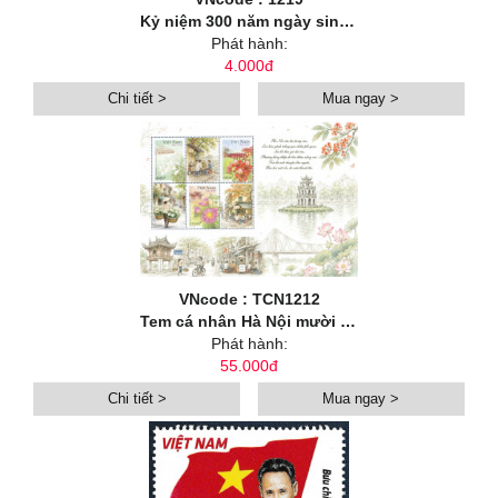
Kỷ niệm 300 năm ngày sinh danh nhân văn hoá Lê Quý Đôn (1726-2026)
Phát hành:
4.000đ
Chi tiết >
Mua ngay >
VNcode : TCN1212
Tem cá nhân Hà Nội mười hai mùa hoa: Hoa mùa hạ
Phát hành:
55.000đ
Chi tiết >
Mua ngay >