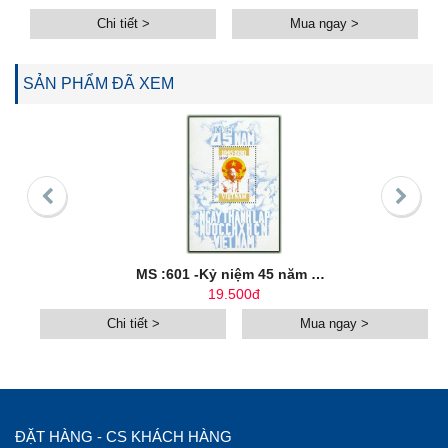
Chi tiết >
Mua ngay >
SẢN PHẨM ĐÃ XEM
MS :601 -Kỷ niệm 45 năm ngày thành lập nước CHXHCN Việt Nam
19.500đ
Chi tiết >
Mua ngay >
ĐẶT HÀNG - CS KHÁCH HÀNG