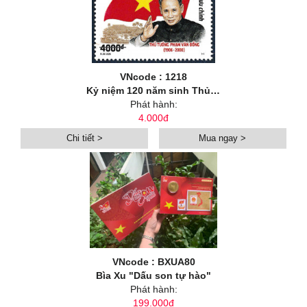
VNcode : 1218
Kỷ niệm 120 năm sinh Thủ tướng Phạm Văn Đồng (1906-2026)
Phát hành:
4.000đ
Chi tiết >
Mua ngay >
VNcode : BXUA80
Bìa Xu "Dấu son tự hào"
Phát hành:
199.000đ