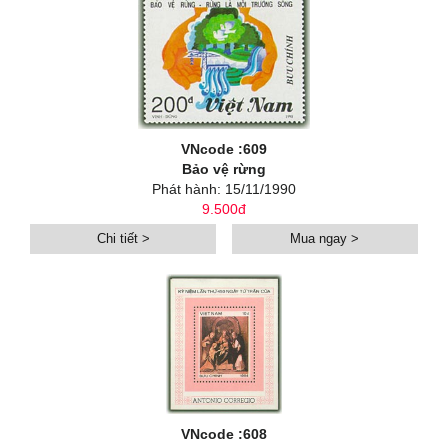
VNcode :609
Bảo vệ rừng
Phát hành: 15/11/1990
9.500đ
Chi tiết >
Mua ngay >
VNcode :608