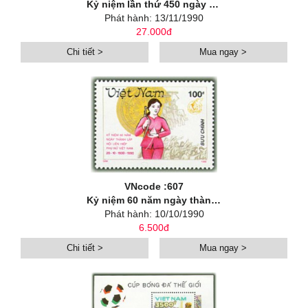
Kỷ niệm lần thứ 450 ngày từ trần của hoạ sĩ An-tô-niô Cô-rê-giô
Phát hành: 13/11/1990
27.000đ
Chi tiết >
Mua ngay >
VNcode :607
Kỷ niệm 60 năm ngày thành lập Hội Liên hiệp phụ nữ Việt Nam
Phát hành: 10/10/1990
6.500đ
Chi tiết >
Mua ngay >