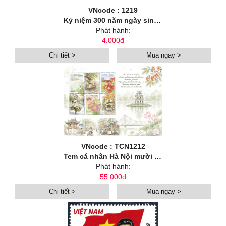
VNcode : 1219
Kỷ niệm 300 năm ngày sinh danh nhân văn hoá Lê Quý Đôn (1726-2026)
Phát hành:
4.000đ
Chi tiết >
Mua ngay >
VNcode : TCN1212
Tem cá nhân Hà Nội mười hai mùa hoa: Hoa mùa hạ
Phát hành:
55.000đ
Chi tiết >
Mua ngay >