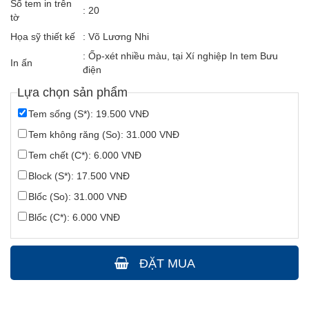
Số tem in trên
: 20
tờ
Họa sỹ thiết kế
: Võ Lương Nhi
: Ốp-xét nhiều màu, tại Xí nghiệp In tem Bưu
In ấn
điện
Lựa chọn sản phẩm
Tem sống (S*): 19.500 VNĐ
Tem không răng (So): 31.000 VNĐ
Tem chết (C*): 6.000 VNĐ
Block (S*): 17.500 VNĐ
Blốc (So): 31.000 VNĐ
Blốc (C*): 6.000 VNĐ
ĐẶT MUA