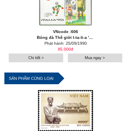
VNcode :606
Bóng đá Thế giới I-ta-li-a '90 (bộ 4) (in đè)
Phát hành: 25/09/1990
85.000đ
Chi tiết >
Mua ngay >
SẢN PHẨM CÙNG LOẠI