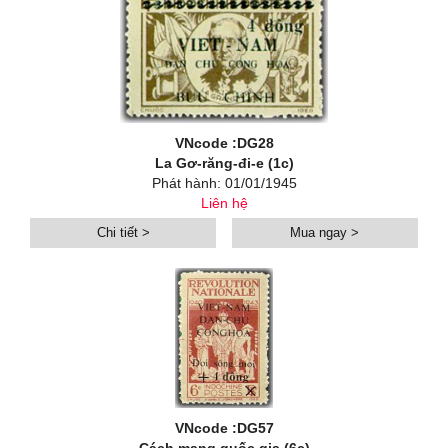
VNcode :DG28
La Gơ-răng-đi-e (1c)
Phát hành: 01/01/1945
Liên hệ
Chi tiết >
Mua ngay >
VNcode :DG57