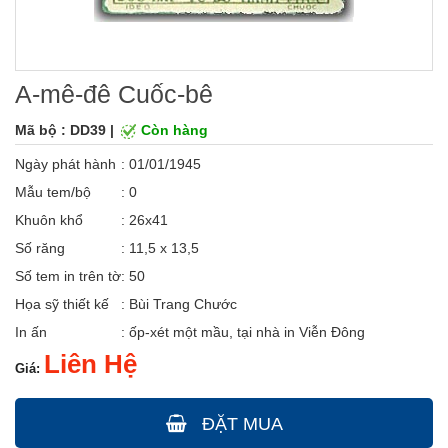
A-mê-đê Cuốc-bê
Mã bộ : DD39 |
Còn hàng
Ngày phát hành
: 01/01/1945
Mẫu tem/bộ
: 0
Khuôn khổ
: 26x41
Số răng
: 11,5 x 13,5
Số tem in trên tờ
: 50
Họa sỹ thiết kế
: Bùi Trang Chước
In ấn
: ốp-xét một mầu, tại nhà in Viễn Đông
Liên Hệ
Giá:
ĐẶT MUA