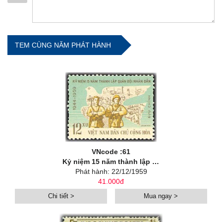
TEM CÙNG NĂM PHÁT HÀNH
VNcode :61
Kỷ niệm 15 năm thành lập Quân đội Nhân dân Việt Nam
Phát hành: 22/12/1959
41.000đ
Chi tiết >
Mua ngay >