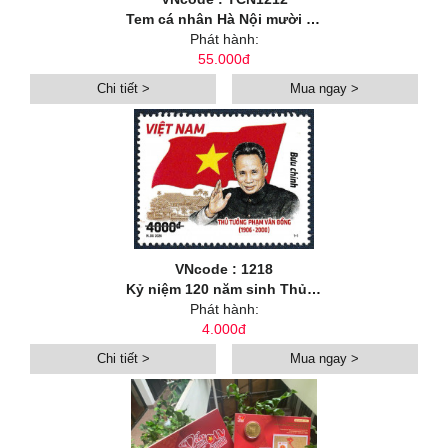
Tem cá nhân Hà Nội mười hai mùa hoa: Hoa mùa hạ
Phát hành:
55.000đ
Chi tiết >
Mua ngay >
VNcode : 1218
Kỷ niệm 120 năm sinh Thủ tướng Phạm Văn Đồng (1906-2026)
Phát hành:
4.000đ
Chi tiết >
Mua ngay >