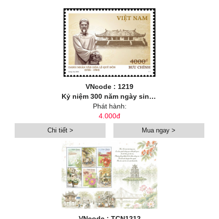
VNcode : 1219
Kỷ niệm 300 năm ngày sinh danh nhân văn hoá Lê Quý Đôn (1726-2026)
Phát hành:
4.000đ
Chi tiết >
Mua ngay >
VNcode : TCN1212