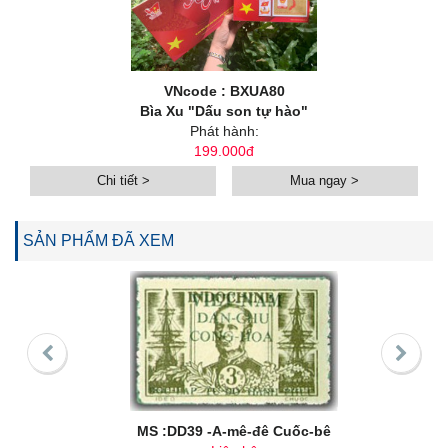
VNcode : BXUA80
Bìa Xu "Dấu son tự hào"
Phát hành:
199.000đ
Chi tiết >
Mua ngay >
SẢN PHẨM ĐÃ XEM
MS :DD39 -A-mê-đê Cuốc-bê