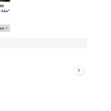
80
ự hào"
gay >