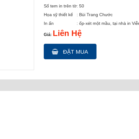
Số tem in trên tờ
: 50
Họa sỹ thiết kế
: Bùi Trang Chước
In ấn
: ốp-xét một mầu, tại nhà in Vi
Liên Hệ
Giá:
ĐẶT MUA