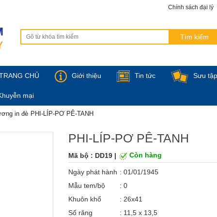
Chính sách đại lý
TRANG CHỦ
Giới thiệu
Tin tức
Sưu tậ
Khuyễn mại
ơng in đè
PHI-LÍP-PƠ PÊ-TANH
PHI-LÍP-PƠ PÊ-TANH
Mã bộ : DD19 |
Còn hàng
Ngày phát hành
: 01/01/1945
Mẫu tem/bộ
: 0
Khuôn khổ
: 26x41
Số răng
: 11,5 x 13,5