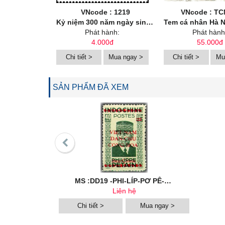
VNcode : 1219
VNcode : TC
Kỷ niệm 300 năm ngày sinh danh nhân văn hoá Lê Quý Đôn (1726-2026)
Tem cá nhân Hà Nội mười hai mùa
Phát hành:
Phát hành
4.000đ
55.000đ
Chi tiết >
Mua ngay >
Chi tiết >
Mu
SẢN PHẨM ĐÃ XEM
MS :DD19 -PHI-LÍP-PƠ PÊ-TANH
Liên hệ
Chi tiết >
Mua ngay >