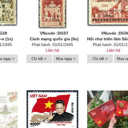
DG28
VNcode :DG57
VNcode :DG5
-e (1c)
Cách mạng quốc gia (6c)
Hội chợ triển lãm Sài G
01/1945
Phát hành: 01/01/1945
Phát hành: 01/01/
Liên hệ
Liên hệ
a ngay >
Chi tiết >
Mua ngay >
Chi tiết >
Mua n