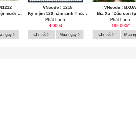
N1212
VNcode : 1218
VNcode : BXUA
 hoa: Hoa mùa hạ
Kỷ niệm 120 năm sinh Thủ tướng Phạm Văn Đồng (1906-2026)
Bìa Xu "Dấu son t
:
Phát hành:
Phát hành:
4.000đ
199.000đ
a ngay >
Chi tiết >
Mua ngay >
Chi tiết >
Mua n