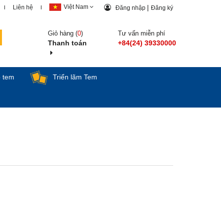
Việt Nam
|
Liên hệ
Đăng nhập
Đăng ký
Giỏ hàng (
0
)
Tư vấn miễn phí
Thanh toán
+84(24) 39330000
p tem
Triển lãm Tem