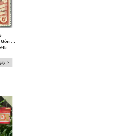
6
òn (6c)
1945
gay >