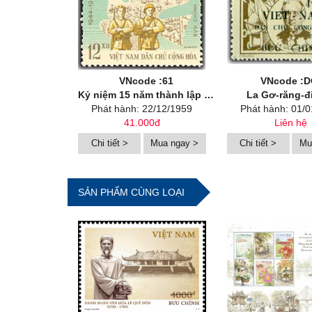
VNcode :61
VNcode :
Kỷ niệm 15 năm thành lập Quân đội Nhân dân Việt Nam
La Gơ-răng-đi
Phát hành: 22/12/1959
Phát hành: 01/
41.000đ
Liên hệ
Chi tiết >
Mua ngay >
Chi tiết >
Mu
SẢN PHẨM CÙNG LOẠI