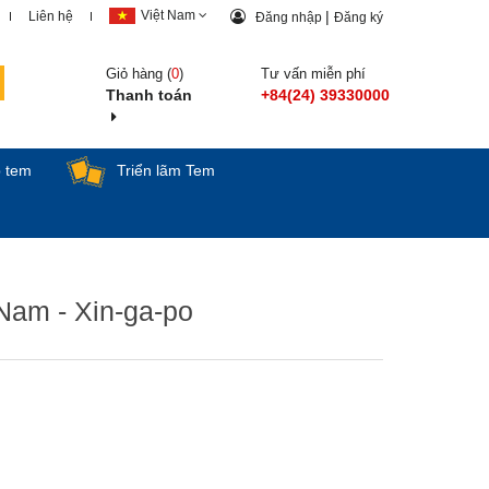
Việt Nam
|
Liên hệ
Đăng nhập
Đăng ký
Giỏ hàng (
0
)
Tư vấn miễn phí
Thanh toán
+84(24) 39330000
p tem
Triển lãm Tem
Nam - Xin-ga-po