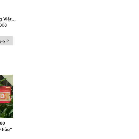
m - Pháp
2008
gay >
80
ự hào"