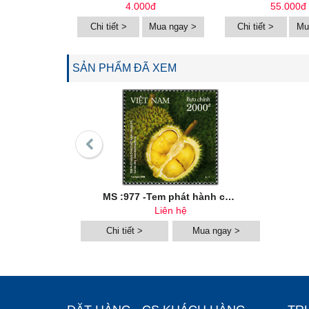
4.000đ
55.000đ
Chi tiết >
Mua ngay >
Chi tiết >
Mu
SẢN PHẨM ĐÃ XEM
MS :977 -Tem phát hành chung Việt Nam - Xin-ga-po
Liên hệ
Chi tiết >
Mua ngay >