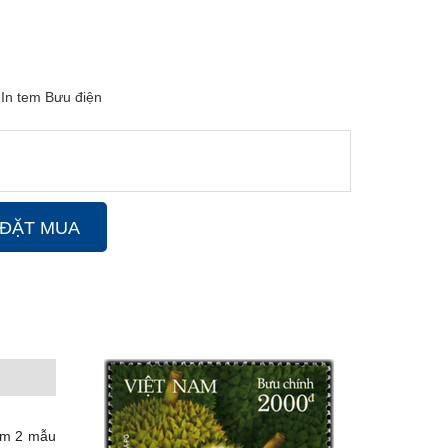
 In tem Bưu điện
ĐẶT MUA
gồm 2 mẫu