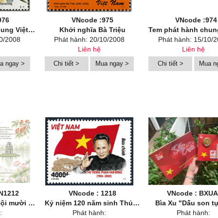
976
VNcode :975
VNcode :974
- Ác-hen-ti-na
Khởi nghĩa Bà Triệu
Tem phát hành chung Việt Na
10/2008
Phát hành: 20/10/2008
Phát hành: 15/10/
Liên hệ
Liên hệ
a ngay >
Chi tiết >
Mua ngay >
Chi tiết >
Mua n
N1212
VNcode : 1218
VNcode : BXUA
 hoa: Hoa mùa hạ
Kỷ niệm 120 năm sinh Thủ tướng Phạm Văn Đồng (1906-2026)
Bìa Xu "Dấu son t
:
Phát hành:
Phát hành: