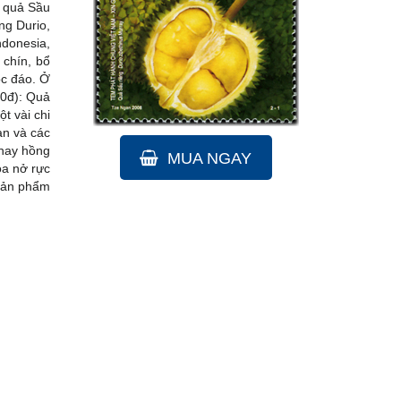
à quả Sầu
ng Durio,
donesia,
 chín, bổ
ộc đáo. Ở
00đ): Quả
t vài chi
an và các
 hay hồng
MUA NGAY
oa nở rực
 sản phẩm