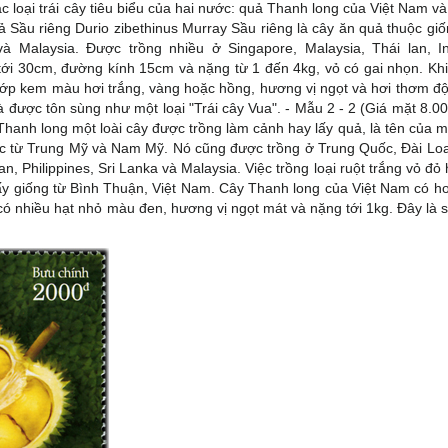
ác loại trái cây tiêu biểu của hai nước: quả Thanh long của Việt Nam v
ả Sầu riêng Durio zibethinus Murray Sầu riêng là cây ăn quả thuộc giố
à Malaysia. Được trồng nhiều ở Singapore, Malaysia, Thái lan, In
 tới 30cm, đường kính 15cm và nặng từ 1 đến 4kg, vỏ có gai nhọn. Khi
là lớp kem màu hơi trắng, vàng hoặc hồng, hương vị ngọt và hơi thơm đ
à được tôn sùng như một loại "Trái cây Vua". - Mẫu 2 - 2 (Giá mặt 8.0
hanh long một loài cây được trồng làm cảnh hay lấy quả, là tên của mộ
ốc từ Trung Mỹ và Nam Mỹ. Nó cũng được trồng ở Trung Quốc, Đài Lo
 Philippines, Sri Lanka và Malaysia. Việc trồng loại ruột trắng vỏ đỏ
à lấy giống từ Bình Thuận, Việt Nam. Cây Thanh long của Việt Nam có h
có nhiều hạt nhỏ màu đen, hương vị ngọt mát và nặng tới 1kg. Đây là