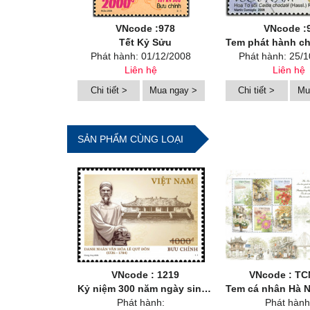
VNcode :978
VNcode :
Tết Kỷ Sửu
Tem phát hành chung Việt Nam 
Phát hành: 01/12/2008
Phát hành: 25/
Liên hệ
Liên hệ
Chi tiết >
Mua ngay >
Chi tiết >
Mu
SẢN PHẨM CÙNG LOẠI
VNcode : 1219
VNcode : TC
Kỷ niệm 300 năm ngày sinh danh nhân văn hoá Lê Quý Đôn (1726-2026)
Tem cá nhân Hà Nội mười hai mùa
Phát hành:
Phát hành