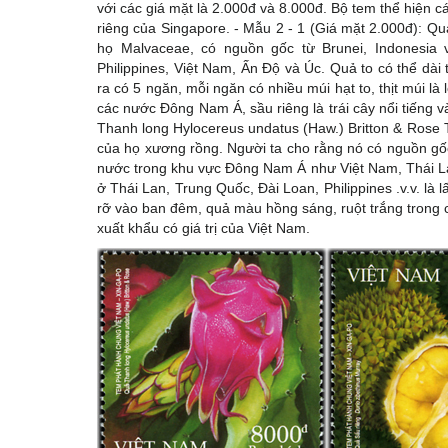
với các giá mặt là 2.000đ và 8.000đ. Bộ tem thể hiện c
riêng của Singapore. - Mẫu 2 - 1 (Giá mặt 2.000đ): Qu
họ Malvaceae, có nguồn gốc từ Brunei, Indonesia v
Philippines, Việt Nam, Ấn Độ và Úc. Quả to có thể dài
ra có 5 ngăn, mỗi ngăn có nhiều múi hạt to, thịt múi 
các nước Đông Nam Á, sầu riêng là trái cây nổi tiếng v
Thanh long Hylocereus undatus (Haw.) Britton & Rose T
của họ xương rồng. Người ta cho rằng nó có nguồn g
nước trong khu vực Đông Nam Á như Việt Nam, Thái Lan,
ở Thái Lan, Trung Quốc, Đài Loan, Philippines .v.v. l
rỡ vào ban đêm, quả màu hồng sáng, ruột trắng trong 
xuất khẩu có giá trị của Việt Nam.