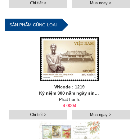
Chi tiết >
Mua ngay >
SẢN PHẨM CÙNG LOẠI
VNcode : 1219
Kỷ niệm 300 năm ngày sinh danh nhân văn hoá Lê Quý Đôn (1726-2026)
Phát hành:
4.000đ
Chi tiết >
Mua ngay >