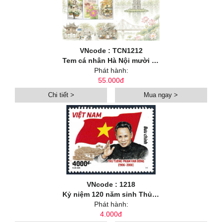
VNcode : TCN1212
Tem cá nhân Hà Nội mười hai mùa hoa: Hoa mùa hạ
Phát hành:
55.000đ
Chi tiết >
Mua ngay >
VNcode : 1218
Kỷ niệm 120 năm sinh Thủ tướng Phạm Văn Đồng (1906-2026)
Phát hành:
4.000đ