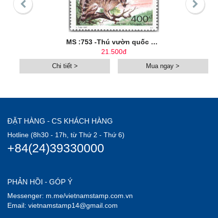
MS :753 -Thú vườn quốc gia Cát Bà
21.500đ
Chi tiết >
Mua ngay >
ĐẶT HÀNG - CS KHÁCH HÀNG
Hotline (8h30 - 17h, từ Thứ 2 - Thứ 6)
+84(24)39330000
PHẢN HỒI - GÓP Ý
Messenger: m.me/vietnamstamp.com.vn
Email: vietnamstamp14@gmail.com