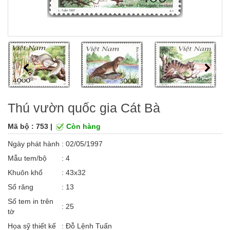
Thú vườn quốc gia Cát Bà
Mã bộ : 753 |
Còn hàng
Ngày phát hành
: 02/05/1997
Mẫu tem/bộ
: 4
Khuôn khổ
: 43x32
Số răng
: 13
Số tem in trên
: 25
tờ
Họa sỹ thiết kế
: Đỗ Lệnh Tuấn