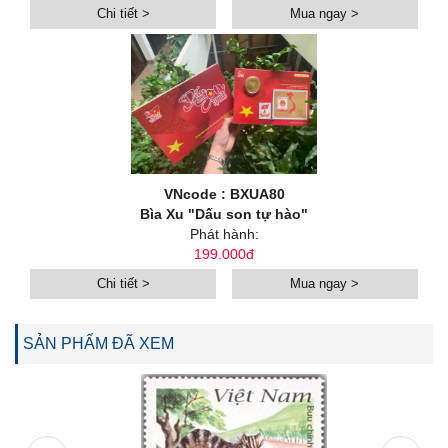
Chi tiết >
Mua ngay >
VNcode : BXUA80
Bìa Xu "Dấu son tự hào"
Phát hành:
199.000đ
Chi tiết >
Mua ngay >
SẢN PHẨM ĐÃ XEM