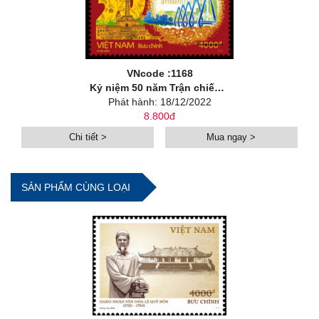
VNcode :1168
Kỷ niệm 50 năm Trận chiến 12 ngày đêm Hà Nội - Điện Biên Phủ trên không (1972-2022)
Phát hành: 18/12/2022
8.800đ
Chi tiết >
Mua ngay >
SẢN PHẨM CÙNG LOẠI