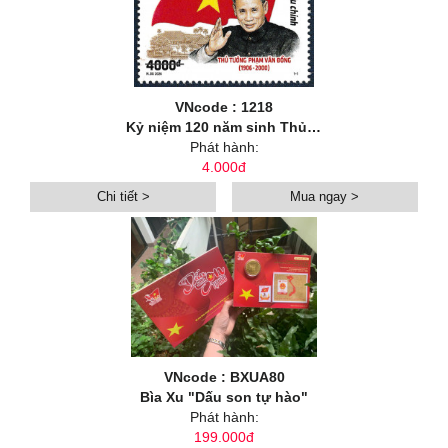
VNcode : 1218
Kỷ niệm 120 năm sinh Thủ tướng Phạm Văn Đồng (1906-2026)
Phát hành:
4.000đ
Chi tiết >
Mua ngay >
VNcode : BXUA80
Bìa Xu "Dấu son tự hào"
Phát hành:
199.000đ