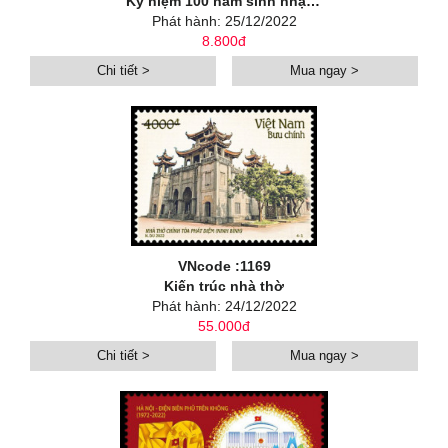
Kỷ niệm 100 năm sinh nhạc sĩ Đỗ Nhuận (1922-2022)
Phát hành: 25/12/2022
8.800đ
Chi tiết >
Mua ngay >
VNcode :1169
Kiến trúc nhà thờ
Phát hành: 24/12/2022
55.000đ
Chi tiết >
Mua ngay >