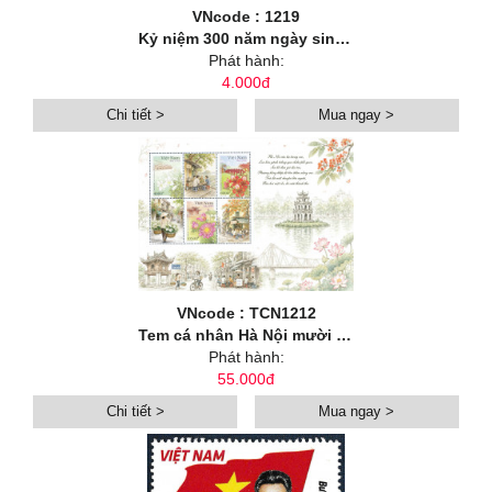
VNcode : 1219
Kỷ niệm 300 năm ngày sinh danh nhân văn hoá Lê Quý Đôn (1726-2026)
Phát hành:
4.000đ
Chi tiết >
Mua ngay >
VNcode : TCN1212
Tem cá nhân Hà Nội mười hai mùa hoa: Hoa mùa hạ
Phát hành:
55.000đ
Chi tiết >
Mua ngay >