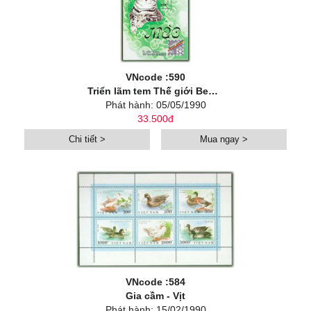
VNcode :590
Triển lãm tem Thế giới Ben-gi-ca '90 (Mèo nhà)
Phát hành: 05/05/1990
33.500đ
Chi tiết >
Mua ngay >
VNcode :584
Gia cầm - Vịt
Phát hành: 15/02/1990