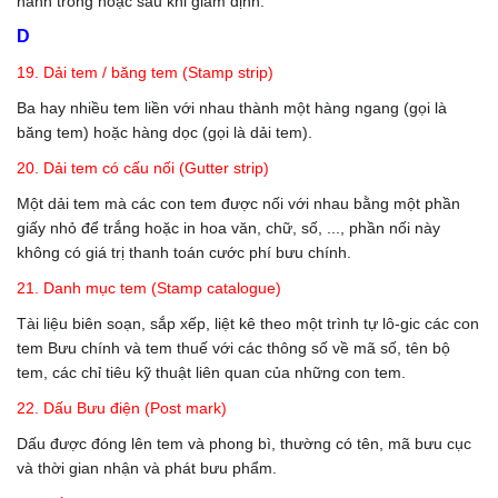
hành trong hoặc sau khi giám định.
D
19. Dải tem / băng tem (Stamp strip)
Ba hay nhiều tem liền với nhau thành một hàng ngang (gọi là
băng tem) hoặc hàng dọc (gọi là dải tem).
20. Dải tem có cấu nối (Gutter strip)
Một dải tem mà các con tem được nối với nhau bằng một phần
giấy nhỏ để trắng hoặc in hoa văn, chữ, số, ..., phần nối này
không có giá trị thanh toán cước phí bưu chính.
21. Danh mục tem (Stamp catalogue)
Tài liệu biên soạn, sắp xếp, liệt kê theo một trình tự lô-gic các con
tem Bưu chính và tem thuế với các thông số về mã số, tên bộ
tem, các chỉ tiêu kỹ thuật liên quan của những con tem.
22. Dấu Bưu điện (Post mark)
Dấu được đóng lên tem và phong bì, thường có tên, mã bưu cục
và thời gian nhận và phát bưu phẩm.