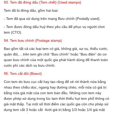
93. Tem đã đóng dấu (Tem chết) (Used stamps)
Tem đã bị đóng dấu, gồm hai loại:
- Tem đã qua sử dụng trên mạng Bưu chính (Postally used).
- Tem được đóng dấu huỷ theo yêu cầu để phục vụ người chơi
tem (CTO).
94. Tem bưu chính (Postage stamp)
Bao gồm tất cả các loại tem có giá, không giá, sự vụ, thiếu cước,
quân đội,... trên tem ghi chữ “Bưu chính” hoặc “Bưu điện” do cơ
quan bưu chính của một quốc gia phát hành dùng để thanh toán
cước phí các dịch vụ bưu chính.
95. Tem cắt đôi (Bisect)
Con tem do bưu cục cắt hay tạo răng để xé rời thành nửa bằng
nhau theo chiều dọc, ngang hay đường chéo, mỗi nửa có giá trị
bằng nửa giá mặt của con tem ban đầu. Những con tem này
được phép sử dụng trong lúc tạm thời thiếu hụt tem phổ thông có
giá mặt thấp. Tại một số thời điểm các quốc gia còn cho phép sử
dụng tem cắt 3 hoặc cắt 4với giá trị bằng 1/3 hoặc 1/4 giá mặt