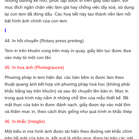
Những đường kẻ nhỏ, phức tạp được in trên giấy bảo đảm, với
mục đích ngăn chặn việc làm giả hay chống việc tẩy xoá, sử dụng
lại con tem đã đóng dấu. Các hoạ tiết này tạo thành nền làm nổi
bật hình ảnh chính của con tem.
I
44. In hồi chuyển (Rotary press printing)
Tem in trên khuôn cong trên máy in quay, giấy liên tục được đưa
vào máy từ một con lăn.
45. In hoạ ảnh (Photogravure)
Phương pháp in tem hiện đại: các bản kẽm in được làm theo
thuật quang ảnh kết hợp với phương pháp hoá học (không phải
khắc bằng tay trên khuôn) và sau đó chuyển lên bản in. Mực in
trong quá trình này nằm ở những chỗ lõm của mẫu thiết kế. Bề
mặt thực của bản in được đánh sạch, giấy được ép vào mặt lõm
và thấm mực in, theo cách thức giống như quá trình in khắc thép.
46. In khắc (Intaglio)
Một kiểu in mà hình ảnh được tái hiện theo đường nét khắc chìm
trên bề mặt của bản in, kết quả là phần mực đọng lại trên các nét