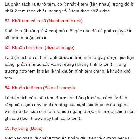
Là phần tách ra từ tờ tem, có ít nhất 4 tem (liền nhau), trong đó ít
nhất 2 tem theo chiều ngang và 2 tem theo chiều dọc.
52. Khối tem có in số (Numbered block)
Khối tem (thường là 4 con) mà một góc nào đó có phần giấy lề in
số tờ tem hoặc bản in.
53. Khuôn hình tem (Size of image)
Là diện tích phần hình ảnh được in trên nền tờ giấy được giới hạn
bằng phần in màu sắc và nội dung (không tính lề tem). Trong
trường hợp tem in tràn lề thì khuôn hình tem chính là khuôn khổ
tem.
54. Khuôn khổ tem (Size of stamps)
Là diện tích của mẫu tem được tính bằng khoảng cách từ đỉnh
răng của cạnh này tới đỉnh răng của cạnh kia theo chiều ngang
và chiều dọc của con tem. Chiều ngang được ghi trước, chiều dọc
ghi sau (kích thước này tính cả lề tem).
55. Ký bông (Bonz)
Việc xác nhận về chất lượng ấn phẩm đầu tiên về đường nét và