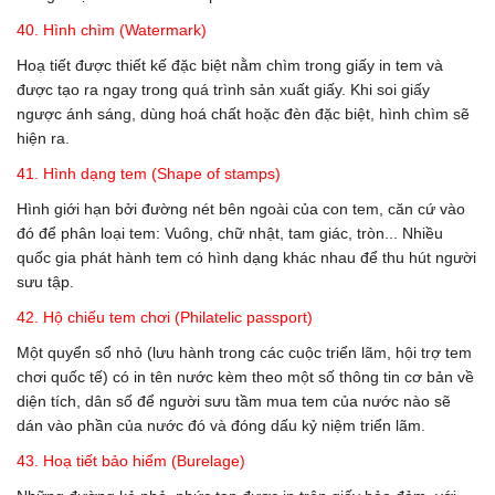
40. Hình chìm (Watermark)
Hoạ tiết được thiết kế đặc biệt nằm chìm trong giấy in tem và
được tạo ra ngay trong quá trình sản xuất giấy. Khi soi giấy
ngược ánh sáng, dùng hoá chất hoặc đèn đặc biệt, hình chìm sẽ
hiện ra.
41. Hình dạng tem (Shape of stamps)
Hình giới hạn bởi đường nét bên ngoài của con tem, căn cứ vào
đó để phân loại tem: Vuông, chữ nhật, tam giác, tròn... Nhiều
quốc gia phát hành tem có hình dạng khác nhau để thu hút người
sưu tập.
42. Hộ chiếu tem chơi (Philatelic passport)
Một quyển sổ nhỏ (lưu hành trong các cuộc triển lãm, hội trợ tem
chơi quốc tế) có in tên nước kèm theo một số thông tin cơ bản về
diện tích, dân số để người sưu tầm mua tem của nước nào sẽ
dán vào phần của nước đó và đóng dấu kỷ niệm triển lãm.
43. Hoạ tiết bảo hiểm (Burelage)