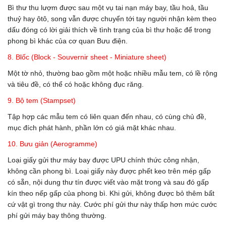
Bì thư thu lượm được sau một vụ tai nạn máy bay, tầu hoả, tầu
thuỷ hay ôtô, song vẫn được chuyển tới tay người nhận kèm theo
dấu đóng có lời giải thích về tình trạng của bì thư hoặc để trong
phong bì khác của cơ quan Bưu điện.
8. Blốc (Block - Souvernir sheet - Miniature sheet)
Một tờ nhỏ, thường bao gồm một hoặc nhiều mẫu tem, có lề rộng
và tiêu đề, có thể có hoặc không đục răng.
9. Bộ tem (Stampset)
Tập hợp các mẫu tem có liên quan đến nhau, có cùng chủ đề,
mục đích phát hành, phần lớn có giá mặt khác nhau.
10. Bưu giản (Aerogramme)
Loại giấy gửi thư máy bay được UPU chính thức công nhận,
không cần phong bì. Loại giấy này được phết keo trên mép gấp
có sẵn, nội dung thư tín được viết vào mặt trong và sau đó gấp
kín theo nếp gấp của phong bì. Khi gửi, không được bỏ thêm bất
cứ vật gì trong thư này. Cước phí gửi thư này thấp hơn mức cước
phí gửi máy bay thông thường.