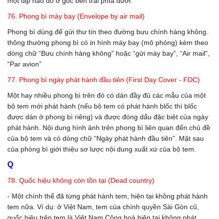
một dịp nào đó ở góc bên trái phía dưới.
76. Phong bì máy bay (Envelope by air mail)
Phong bì dùng để gửi thư tín theo đường bưu chính hàng không.
thông thường phong bì có in hình máy bay (mô phỏng) kèm theo
dòng chữ “Bưu chính hàng không” hoặc “gửi máy bay”, “Air mail”,
“Par avion”
77. Phong bì ngày phát hành đầu tiên (First Day Cover - FDC)
Một hay nhiều phong bì trên đó có dán đầy đủ các mẫu của một
bộ tem mới phát hành (nếu bộ tem có phát hành blốc thì blốc
được dán ở phong bì riêng) và được đóng dấu đặc biệt của ngày
phát hành. Nội dung hình ảnh trên phong bì liên quan đến chủ đề
của bộ tem và có dòng chữ “Ngày phát hành đầu tiên”. Mặt sau
của phòng bì giới thiệu sơ lược nội dung xuất xứ của bộ tem.
Q
78. Quốc hiệu không còn tồn tại (Dead country)
- Một chính thể đã từng phát hành tem, hiện tại không phát hành
tem nữa. Ví dụ: ở Việt Nam, tem của chính quyền Sài Gòn cũ,
quốc hiệu trên tem là Việt Nam Cộng hoà hiện tại không phát