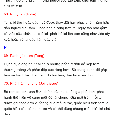
Thuật ngữ chung chỉ những người sưu tập tem, chơi tem, nghiên
cứu về tem.
68. Ngụy tạo (Fake)
Tem, bì thư hoặc dấu huỷ được thay đổi hay phục chế nhằm hấp
dẫn người sưu tầm. Theo nghĩa rộng hơn thì nguỵ tạo bao gồm
cả việc sửa chữa, đục lỗ lại, phết hồ lại lên tem cũng như việc tẩy
xoá hoặc vẽ lại dấu, làm dấu giả.
P
69. Panh gắp tem (Tong)
Dụng cụ giống như cái nhíp nhưng phần ở đầu để kẹp tem
thường mỏng và phần tiếp xúc rộng hơn. Sử dụng panh để gắp
tem sẽ tránh làm bẩn tem do bụi bẩn, dầu hoặc mồ hôi.
70. Phát hành chung (Joint issue)
Bộ tem do cơ quan Bưu chính của hai quốc gia phối hợp phát
hành thể hiện về cùng một đề tài chung. Giá mặt trên mỗi tem
được ghi theo đơn vị tiền tệ của mỗi nước, quốc hiệu trên tem là
quốc hiệu của cả hai nước và có thể dùng chung một thiết kế chủ
đạo.