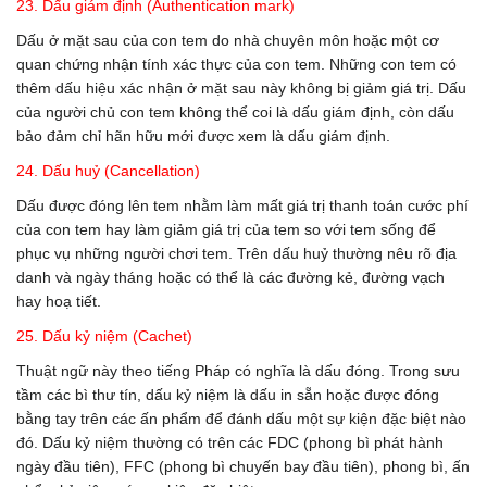
23. Dấu giám định (Authentication mark)
Dấu ở mặt sau của con tem do nhà chuyên môn hoặc một cơ
quan chứng nhận tính xác thực của con tem. Những con tem có
thêm dấu hiệu xác nhận ở mặt sau này không bị giảm giá trị. Dấu
của người chủ con tem không thể coi là dấu giám định, còn dấu
bảo đảm chỉ hãn hữu mới được xem là dấu giám định.
24. Dấu huỷ (Cancellation)
Dấu được đóng lên tem nhằm làm mất giá trị thanh toán cước phí
của con tem hay làm giảm giá trị của tem so với tem sống để
phục vụ những người chơi tem. Trên dấu huỷ thường nêu rõ địa
danh và ngày tháng hoặc có thể là các đường kẻ, đường vạch
hay hoạ tiết.
25. Dấu kỷ niệm (Cachet)
Thuật ngữ này theo tiếng Pháp có nghĩa là dấu đóng. Trong sưu
tầm các bì thư tín, dấu kỷ niệm là dấu in sẵn hoặc được đóng
bằng tay trên các ấn phẩm để đánh dấu một sự kiện đặc biệt nào
đó. Dấu kỷ niệm thường có trên các FDC (phong bì phát hành
ngày đầu tiên), FFC (phong bì chuyến bay đầu tiên), phong bì, ấn