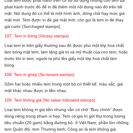
Loại tem được phát hành trên cơ sở sử dụng những con tem đã
phát hành trước đó để in đè thêm một nội dung nào đó trên bề
mặt. Nội dung đó có thể là một hình ảnh, dòng chữ hay mức giá
mặt mới. Tem được in đè giá mặt mới, còn gọi là tem in đè thay
giá cước (Surchaged stamps).
107. Tem in bóng (Glossy stamps)
Loại tem in trên giấy thường sau đó được phủ một lớp hoá chất
làm bóng mặt tem, làm tăng giá trị và mỹ thuật của con tem; hoặc
trước khi in tem, người ta phủ lên giấy một lớp hoá chất làm
bóng.
108. Tem in ghép (Se-tenant stamps)
Gồm hai hoặc nhiều tem trong một bộ có thiết kế, màu sắc, giá
mặt khác nhau được in liền nhau.
109. Tem không giá (No value indicated stamps)
Loại tem không in giá tiền nhưng vẫn có chữ “Bưu chính” được
dùng riêng trong phạm vi hẹp. Tem có giá trị gửi thư trọng lượng
tiêu chuẩn (20 gam) bằng đường bộ. ở Việt Nam, phần lớn những
tem Quân đội, tem Thương binh, Công an là tem không giá.