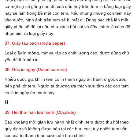
cứ một sự cố gắng nào để xoá dấu huỷ trên tem in bằng loại giấy
này sẽ làm hỏng bề mặt con tem. Nếu nhúng những con tem này
vào nước, hình ảnh trên tem sẽ bị mất đi. Dùng bạc chà lên mặt
giấy phấn sẽ để lại dấu như vạch bút chì và đây chính là cách để
nhận biết ra loại giấy này.
37. Giấy tàu bạch (India paper)
Loại giấy in mỏng, mờ và ráp có chất lượng cao, được dùng chủ
yếu để thử bản in.
38. Góc in ngày (Dated corners)
Nhiều quốc gia khi in tem có in thêm ngày ấn hành ở góc dưới,
bên phải tờ tem. Người ta thường ưa thích sưu tầm các con tem
có lề in ngày ấn hành này.
H
39. Hết thời hạn lưu hành (Obsolete)
Sau khoảng thời gian lưu hành nhất định, tem được thu hồi theo
quy định và không được bán tại các bưu cục, tuy nhiên tem vẫn
còn giá trị thanh toán cước phí bưu chính.