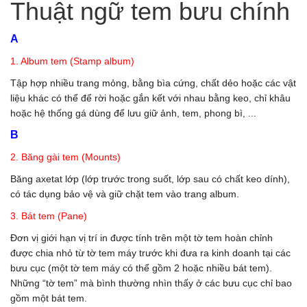
Thuật ngữ tem bưu chính
A
1. Album tem (Stamp album)
Tập hợp nhiều trang mỏng, bằng bìa cứng, chất dẻo hoặc các vật
liệu khác có thể để rời hoặc gắn kết với nhau bằng keo, chỉ khâu
hoặc hệ thống gá dùng để lưu giữ ảnh, tem, phong bì, ...
B
2. Băng gài tem (Mounts)
Băng axetat lớp (lớp trước trong suốt, lớp sau có chất keo dính),
có tác dụng bảo vệ và giữ chặt tem vào trang album.
3. Bát tem (Pane)
Đơn vị giới hạn vị trí in được tính trên một tờ tem hoàn chỉnh
được chia nhỏ từ tờ tem máy trước khi đưa ra kinh doanh tại các
bưu cục (một tờ tem máy có thể gồm 2 hoặc nhiều bát tem).
Những “tờ tem” mà bình thường nhìn thấy ở các bưu cục chỉ bao
gồm một bát tem.