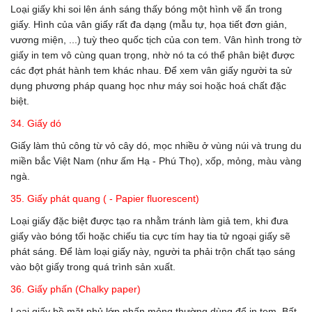
Loại giấy khi soi lên ánh sáng thấy bóng một hình vẽ ẩn trong
giấy. Hình của vân giấy rất đa dạng (mẫu tự, họa tiết đơn giản,
vương miện, ...) tuỳ theo quốc tịch của con tem. Vân hình trong tờ
giấy in tem vô cùng quan trọng, nhờ nó ta có thể phân biệt được
các đợt phát hành tem khác nhau. Để xem vân giấy người ta sử
dụng phương pháp quang học như máy soi hoặc hoá chất đặc
biệt.
34. Giấy dó
Giấy làm thủ công từ vỏ cây dó, mọc nhiều ở vùng núi và trung du
miền bắc Việt Nam (như ấm Hạ - Phú Thọ), xốp, mỏng, màu vàng
ngà.
35. Giấy phát quang ( - Papier fluorescent)
Loại giấy đặc biệt được tạo ra nhằm tránh làm giả tem, khi đưa
giấy vào bóng tối hoặc chiếu tia cực tím hay tia tử ngoại giấy sẽ
phát sáng. Để làm loại giấy này, người ta phải trộn chất tạo sáng
vào bột giấy trong quá trình sản xuất.
36. Giấy phấn (Chalky paper)
Loại giấy bề mặt phủ lớp phấn mỏng thường dùng để in tem. Bất