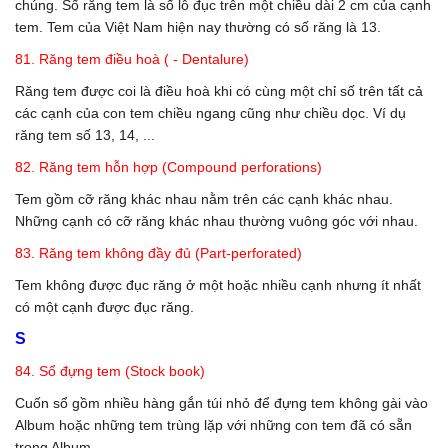
chúng. Số răng tem là số lỗ đục trên một chiều dài 2 cm của cạnh
tem. Tem của Việt Nam hiện nay thường có số răng là 13.
81. Răng tem điều hoà ( - Dentalure)
Răng tem được coi là điều hoà khi có cùng một chỉ số trên tất cả
các cạnh của con tem chiều ngang cũng như chiều dọc. Ví dụ
răng tem số 13, 14, ...
82. Răng tem hỗn hợp (Compound perforations)
Tem gồm cỡ răng khác nhau nằm trên các cạnh khác nhau.
Những cạnh có cỡ răng khác nhau thường vuông góc với nhau.
83. Răng tem không đầy đủ (Part-perforated)
Tem không được đục răng ở một hoặc nhiều cạnh nhưng ít nhất
có một cạnh được đục răng.
S
84. Sổ đựng tem (Stock book)
Cuốn sổ gồm nhiều hàng gắn túi nhỏ để đựng tem không gài vào
Album hoặc những tem trùng lặp với những con tem đã có sẵn
trong Album.