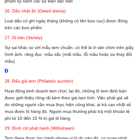
phẩm kỷ niệm các sự kiện đặc biệt.
26. Dấu nhật ấn (Dated stamp)
Loại dấu có ghi ngày tháng (không có tên bưu cục) được đóng
trên các bưu phẩm.
27. Dị bản (Variety)
Sự sai khác so với mẫu tem chuẩn, có thể là ở vân chìm trên giấy,
hình ảnh, răng đục, mầu sắc (mất mầu, lỗi mầu hoặc sự thay đổi
mầu).
Đ
28. Đấu giá tem (Philatelic auction)
Hoạt động kinh doanh tem chơi, tại đó, những lô tem định bán
được giới thiệu rộng rãi kèm theo giá tạm tính. Việc phát giá sẽ
do những người cần mua thực hiện công khai, ai trả cao nhất sẽ
mua được lô hàng đó. Người mua thường phải trả một khoản lệ
phí từ 10 đến 15 % trị giá lô hàng.
29. Đình chỉ phát hành (Withdrawn)
Tem đang được lưu hành nhưng vì lý do nào đó, cơ quan phát