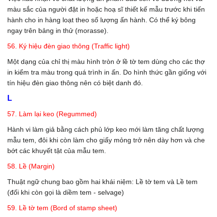
màu sắc của người đặt in hoặc hoạ sĩ thiết kế mẫu trước khi tiến
hành cho in hàng loạt theo số lượng ấn hành. Có thể ký bông
ngay trên bảng in thử (morasse).
56. Ký hiệu đèn giao thông (Traffic light)
Một dạng của chỉ thị màu hình tròn ở lề tờ tem dùng cho các thợ
in kiểm tra màu trong quá trình in ấn. Do hình thức gần giống với
tín hiệu đèn giao thông nên có biệt danh đó.
L
57. Làm lại keo (Regummed)
Hành vi làm giả bằng cách phủ lớp keo mới làm tăng chất lượng
mẫu tem, đôi khi còn làm cho giấy mỏng trở nên dày hơn và che
bớt các khuyết tật của mẫu tem.
58. Lề (Margin)
Thuật ngữ chung bao gồm hai khái niệm: Lề tờ tem và Lề tem
(đối khi còn gọi là diềm tem - selvage)
59. Lề tờ tem (Bord of stamp sheet)