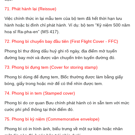
71. Phát hành lại (Reissue)
Việc chính thức in lại mẫu tem của bộ tem đã hết thời hạn lưu
hành hoặc bị đình chỉ phát hành. Ví dụ: bộ tem “Kỷ niệm 500 năm
hoạ sĩ Ra-pha-en” (MS 417).
72. Phong bì chuyến bay đầu tiên (First Flight Cover - FFC)
Phong bì thư đóng dấu huỷ ghi rõ ngày, địa điểm mở tuyến
đường bay mới và được vận chuyển trên tuyến đường đó.
73. Phong bì đựng tem (Cover for storing stamp)
Phong bì dùng để đựng tem, Blốc thường được làm bằng giấy
bóng, giấy trong hoặc mờ để có thể nhìn được tem.
74. Phong bì in tem (Stamped cover)
Phong bì do cơ quan Bưu chính phát hành có in sẵn tem với mức
cước phí phổ thông tại thời điểm đó.
75. Phong bì kỷ niệm (Commemorative envelope)
Phong bì có in hình ảnh, biểu trưng về một sự kiện hoặc nhân