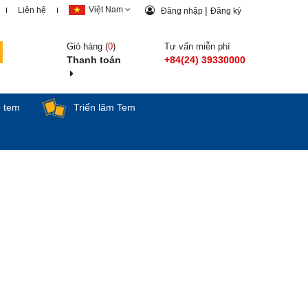
Việt Nam
|
Liên hệ
Đăng nhập
Đăng ký
Giỏ hàng (
0
)
Tư vấn miễn phí
Thanh toán
+84(24) 39330000
p tem
Triển lãm Tem