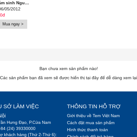
ưởng (6/5/1912 – 25/7/1960)
06/05/2012
00đ
Mua ngay >
Bạn chưa xem sản phẩm nào!
Các sản phẩm bạn đã xem sẽ được hiển thị tại đây để dễ dàng xem lại
Ụ SỞ LÀM VIỆC
THÔNG TIN HỖ TRỢ
Nội
Giới thiệu về Tem Việt Nam
rần Hưng Đạo, P.Cửa Nam
Cách đặt mua sản phẩm
+84 (24) 39330000
Hình thức thanh toán
rợ khách hàng (Thứ 2-Thứ 6):
Chính sách đổi trả hàng