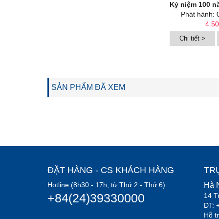
Kỷ niệm 100 năm sinh Nguyễn Huy T
Phát hành: 
4.5
Chi tiết >
SẢN PHẨM ĐÃ XEM
ĐẶT HÀNG - CS KHÁCH HÀNG
TR
Hotline (8h30 - 17h, từ Thứ 2 - Thứ 6)
Hà 
+84(24)39330000
14 T
ĐT: 
Hỗ t