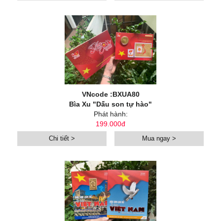
VNcode :BXUA80
Bìa Xu "Dấu son tự hào"
Phát hành:
199.000đ
Chi tiết >
Mua ngay >