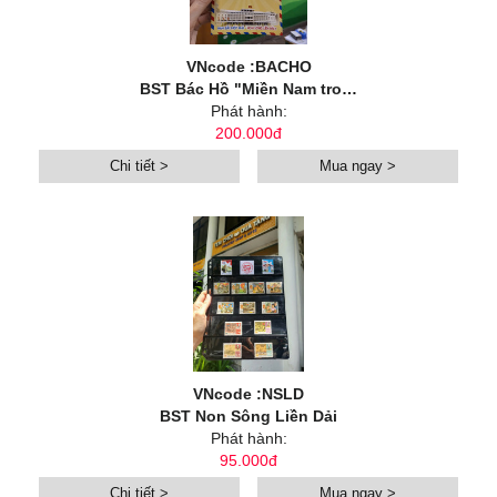
VNcode :BACHO
BST Bác Hồ "Miền Nam trong trái tim tôi"
Phát hành:
200.000đ
Chi tiết >
Mua ngay >
VNcode :NSLD
BST Non Sông Liền Dải
Phát hành:
95.000đ
Chi tiết >
Mua ngay >