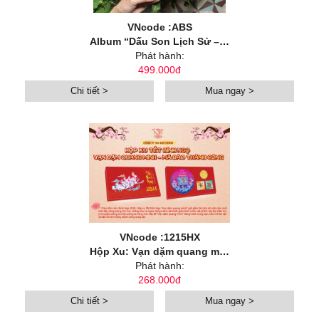
VNcode :ABS
Album “Dấu Son Lịch Sử – Tự Hào Việt Nam”
Phát hành:
499.000đ
Chi tiết >
Mua ngay >
VNcode :1215HX
Hộp Xu: Vạn dặm quang minh
Phát hành:
268.000đ
Chi tiết >
Mua ngay >