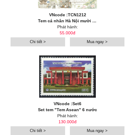
VNcode :TCN1212
Tem cá nhân Hà Nội mười hai mùa hoa: Hoa mùa hạ
Phát hành:
55.000đ
Chi tiết >
Mua ngay >
VNcode :Set6
Set tem "Tem Asean" 6 nước
Phát hành:
130.000đ
Chi tiết >
Mua ngay >