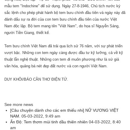
mẫu tem "Indochine" để sử dụng. Ngày 27-8-1946, Chủ tịch nước ký
sắc lệnh cho phép phát hành bộ tem bưu chính đầu tiên và ngày này đã
đánh dấu sự ra đời của con tem bưu chính đầu tiên của nước Việt
Nam độc lập. Bộ tem mang tên "Việt Nam", do họa sĩ Nguyễn Sáng,
người Tiền Giang, thiết kế.
Tem bưu chính Việt Nam đã trải qua lịch sử 76 năm, với sự phát triển
vượt bậc. Những con tem ngày càng được đầu tư kỹ lưỡng, cả về kỹ
thuật lẫn nghệ thuật. Những con tem đi muôn phương như là sứ giả
văn hóa, quảng bá nét đẹp đất nước và con người Việt Nam.
DUY KHÔI/BÁO CẦN THƠ ĐIỆN TỬ.
See more news
[Câu chuyện dành cho các em thiếu nhi] NỮ VƯƠNG VIỆT
NAM.
05-03-2022, 9:49 am
Ấn Độ: Tem thơm mùi tinh dầu thiên nhiên
04-03-2022, 8:40
am