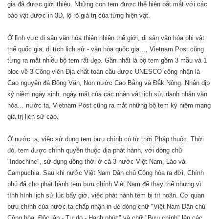
gia đã được giới thiệu. Những con tem được thể hiện bắt mắt với các
bảo vật được in 3D, lộ rõ giá trị của từng hiện vật.
Ở lĩnh vực di sản văn hóa thiên nhiên thế giới, di sản văn hóa phi vật
thể quốc gia, di tích lịch sử - văn hóa quốc gia…, Vietnam Post cũng
từng ra mắt nhiều bộ tem rất đẹp. Gần nhất là bộ tem gồm 3 mẫu và 1
bloc về 3 Công viên Ðịa chất toàn cầu được UNESCO công nhận là
Cao nguyên đá Ðồng Văn, Non nước Cao Bằng và Ðắk Nông. Nhân dịp
kỷ niệm ngày sinh, ngày mất của các nhân vật lịch sử, danh nhân văn
hóa… nước ta, Vietnam Post cũng ra mắt những bộ tem kỷ niệm mang
giá trị lịch sử cao.
Ở nước ta, việc sử dụng tem bưu chính có từ thời Pháp thuộc. Thời
đó, tem được chính quyền thuộc địa phát hành, với dòng chữ
"Indochine", sử dụng đồng thời ở cả 3 nước Việt Nam, Lào và
Campuchia. Sau khi nước Việt Nam Dân chủ Cộng hòa ra đời, Chính
phủ đã cho phát hành tem bưu chính Việt Nam để thay thế nhưng vì
tình hình lịch sử lúc bấy giờ, việc phát hành tem bị trì hoãn. Cơ quan
bưu chính của nước ta chấp nhận in đè dòng chữ "Việt Nam Dân chủ
Cộng hòa, Ðộc lập - Tự do - Hạnh phúc" và chữ "Bưu chính" lên các