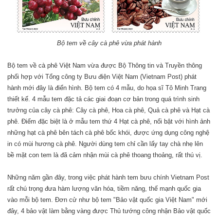
Bộ tem về cây cà phê vừa phát hành
Bộ tem về cà phê Việt Nam vừa được Bộ Thông tin và Truyền thông
phối hợp với Tổng công ty Bưu điện Việt Nam (Vietnam Post) phát
hành mới đây là điển hình. Bộ tem có 4 mẫu, do họa sĩ Tô Minh Trang
thiết kế. 4 mẫu tem đặc tả các giai đoạn cơ bản trong quá trình sinh
trưởng của cây cà phê: Cây cà phê, Hoa cà phê, Quả cà phê và Hạt cà
phê. Ðiểm đặc biệt là ở mẫu tem thứ 4 Hạt cà phê, nổi bật với hình ảnh
những hạt cà phê bên tách cà phê bốc khói, được ứng dụng công nghệ
in có mùi hương cà phê. Người dùng tem chỉ cần lấy tay chà nhẹ lên
bề mặt con tem là đã cảm nhận mùi cà phê thoang thoảng, rất thú vị.
Những năm gần đây, trong việc phát hành tem bưu chính Vietnam Post
rất chú trọng đưa hàm lượng văn hóa, tiềm năng, thế mạnh quốc gia
vào mỗi bộ tem. Ðơn cử như bộ tem "Bảo vật quốc gia Việt Nam" mới
đây, 4 bảo vật làm bằng vàng được Thủ tướng công nhận Bảo vật quốc