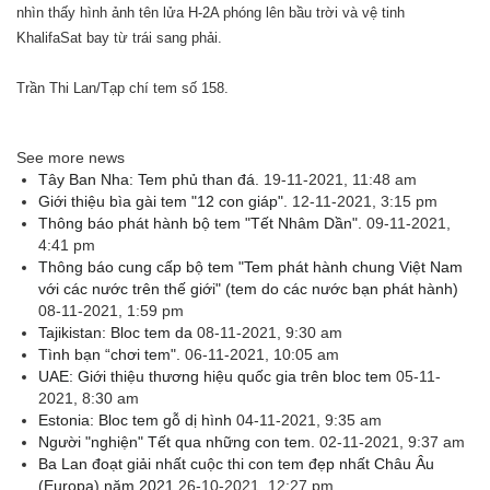
nhìn thấy hình ảnh tên lửa H-2A phóng lên bầu trời và vệ tinh
KhalifaSat bay từ trái sang phải.
Trần Thi Lan/Tạp chí tem số 158.
See more news
Tây Ban Nha: Tem phủ than đá.
19-11-2021, 11:48 am
Giới thiệu bìa gài tem "12 con giáp".
12-11-2021, 3:15 pm
Thông báo phát hành bộ tem "Tết Nhâm Dần".
09-11-2021,
4:41 pm
Thông báo cung cấp bộ tem "Tem phát hành chung Việt Nam
với các nước trên thế giới" (tem do các nước bạn phát hành)
08-11-2021, 1:59 pm
Tajikistan: Bloc tem da
08-11-2021, 9:30 am
Tình bạn “chơi tem".
06-11-2021, 10:05 am
UAE: Giới thiệu thương hiệu quốc gia trên bloc tem
05-11-
2021, 8:30 am
Estonia: Bloc tem gỗ dị hình
04-11-2021, 9:35 am
Người "nghiện" Tết qua những con tem.
02-11-2021, 9:37 am
Ba Lan đoạt giải nhất cuộc thi con tem đẹp nhất Châu Âu
(Europa) năm 2021
26-10-2021, 12:27 pm