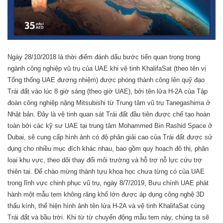
Ngày 28/10/2018 là thời điểm đánh dấu bước tiến quan trọng trong
ngành công nghiệp vũ trụ của UAE khi vệ tinh KhalifaSat (theo tên vị
Tổng thống UAE đương nhiệm) được phóng thành công lên quỹ đạo
Trái đất vào lúc 8 giờ sáng (theo giờ UAE), bởi tên lửa H-2A của Tập
đoàn công nghiệp nặng Mitsubishi từ Trung tâm vũ trụ Tanegashima ở
Nhật bản. Đây là vệ tinh quan sát Trái đất đầu tiên được chế tạo hoàn
toàn bởi các kỹ sư UAE tại trung tâm Mohammed Bin Rashid Space ở
Dubai, sẽ cung cấp hình ảnh có độ phân giải cao của Trái đất được sử
dụng cho nhiều mục đích khác nhau, bao gồm quy hoạch đô thị, phân
loại khu vực, theo dõi thay đổi môi trường và hỗ trợ nỗ lực cứu trợ
thiên tai. Để chào mừng thành tựu khoa học chưa từng có của UAE
trong lĩnh vực chinh phục vũ trụ, ngày 8/7/2019, Bưu chính UAE phát
hành một mẫu tem không răng khổ lớn được áp dụng công nghệ 3D
thấu kính, thể hiện hình ảnh tên lửa H-2A và vệ tinh KhalifaSat cùng
Trái đất và bầu trời. Khi từ từ chuyển động mẫu tem này, chúng ta sẽ