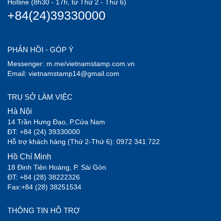
Hotline (8h30 - 17h, từ Thứ 2 - Thứ 6)
+84(24)39330000
PHẢN HỒI - GÓP Ý
Messenger: m.me/vietnamstamp.com.vn
Email: vietnamstamp14@gmail.com
TRỤ SỞ LÀM VIỆC
Hà Nội
14 Trần Hưng Đạo, P.Cửa Nam
ĐT: +84 (24) 39330000
Hỗ trợ khách hàng (Thứ 2-Thứ 6): 0972 341 722
Hồ Chí Minh
18 Đinh Tiên Hoàng, P. Sài Gòn
ĐT: +84 (28) 38222326
Fax:+84 (28) 38251534
THÔNG TIN HỖ TRỢ