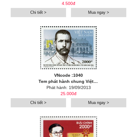
4.500đ
Chi tiết >
Mua ngay >
VNcode :1040
Tem phát hành chung Việt Nam - Pháp: Kỷ niệm 150 năm sinh A. Y-éc-xanh (1863 - 1943)
Phát hành: 19/09/2013
25.000đ
Chi tiết >
Mua ngay >