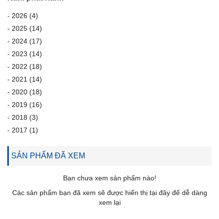
-
2026 (4)
-
2025 (14)
-
2024 (17)
-
2023 (14)
-
2022 (18)
-
2021 (14)
-
2020 (18)
-
2019 (16)
-
2018 (3)
-
2017 (1)
-
2016 (7)
-
SẢN PHẨM ĐÃ XEM
2015 (10)
-
2014 (7)
Bạn chưa xem sản phẩm nào!
-
2013 (13)
Các sản phẩm bạn đã xem sẽ được hiển thị tại đây để dễ dàng
-
2012 (2)
xem lại
-
2011 (1)