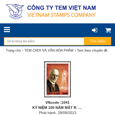
Trang chủ
TEM CHƠI VÀ VĂN HÓA PHẨM
Tem theo chuyên đề
VNcode :1041
KỶ NIỆM 100 NĂM MẤT R. ĐI-Ê-DEN (1858 – 1913)
Phát hành: 29/09/2013