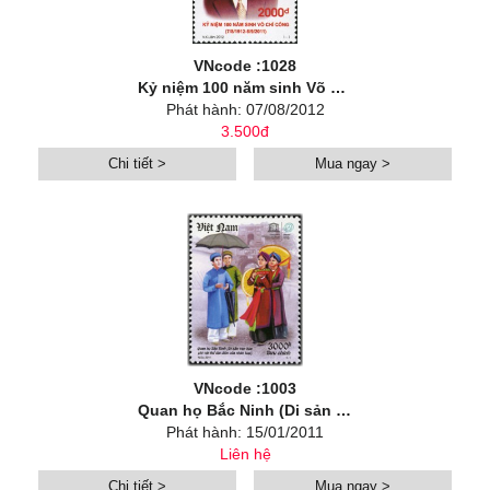
VNcode :1028
Kỷ niệm 100 năm sinh Võ Chí Công (7/8/1912 – 8/9/2011)
Phát hành: 07/08/2012
3.500đ
Chi tiết >
Mua ngay >
VNcode :1003
Quan họ Bắc Ninh (Di sản văn hóa phi vật thể đại diện của nhân loại)
Phát hành: 15/01/2011
Liên hệ
Chi tiết >
Mua ngay >