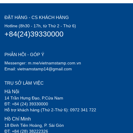
-
2010 (1)
-
2008 (1)
-
2007 (1)
ĐẶT HÀNG - CS KHÁCH HÀNG
-
2006 (1)
Hotline (8h30 - 17h, từ Thứ 2 - Thứ 6)
-
2004 (4)
+84(24)39330000
-
2003 (1)
-
2002 (4)
-
2001 (1)
PHẢN HỒI - GÓP Ý
-
2000 (4)
Messenger: m.me/vietnamstamp.com.vn
Email: vietnamstamp14@gmail.com
-
1999 (3)
-
1998 (12)
TRỤ SỞ LÀM VIỆC
-
1997 (13)
Hà Nội
-
1996 (16)
14 Trần Hưng Đạo, P.Cửa Nam
-
1995 (17)
ĐT: +84 (24) 39330000
-
1994 (17)
Hỗ trợ khách hàng (Thứ 2-Thứ 6): 0972 341 722
-
1993 (16)
Hồ Chí Minh
-
1992 (19)
18 Đinh Tiên Hoàng, P. Sài Gòn
-
ĐT: +84 (28) 38222326
1991 (15)